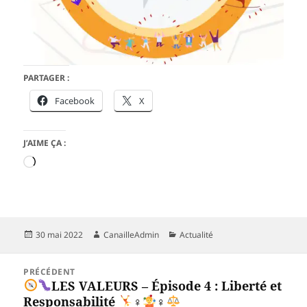
PARTAGER :
Facebook
X
J’AIME ÇA :
Chargement…
Publié
Auteur
Catégories
30 mai 2022
CanailleAdmin
Actualité
le
Navigation
PRÉCÉDENT
de
LES VALEURS – Épisode 4 : Liberté et
Article
l’article
Responsabilité
‍♀
‍♀
précédent :