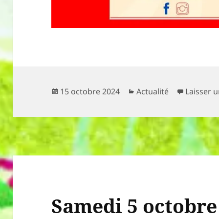
Publié
Catégories
15 octobre 2024
Actualité
Laisser 
le
Samedi 5 octobre