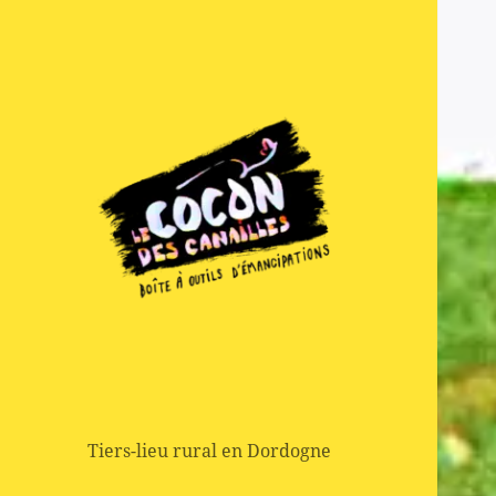
Act
&
Pro
Boite à outils d'emancipation
Le Cocon des
Canailles
Tiers-lieu rural en Dordogne