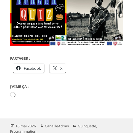
PARTAGER :
Facebook
X
J’AIME ÇA :
Chargement…
Publié
Auteur
Catégories
18 mai 2026
CanailleAdmin
Guinguette
,
le
Programmation