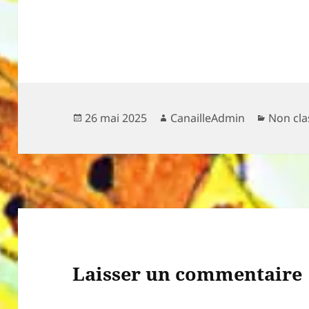
Publié
Auteur
Catégor
26 mai 2025
CanailleAdmin
Non cla
le
Laisser un commentaire