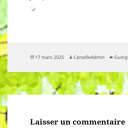
Chargement…
Publié
Auteur
Catég
17 mars 2025
CanailleAdmin
Guing
le
Laisser un commentaire