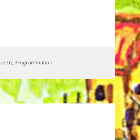
ories
uette
,
Programmation