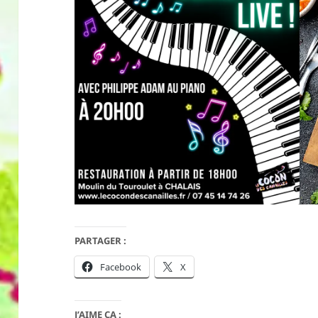
PARTAGER :
Facebook
X
J’AIME ÇA :