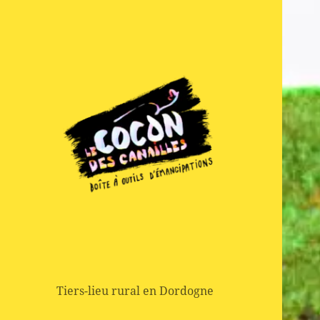
Boite à outils d'emancipation
Le Cocon des
Canailles
Tiers-lieu rural en Dordogne