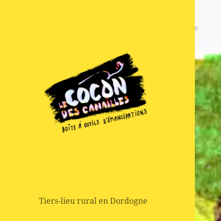
Boite à outils d'emancipation
Le Cocon des
Canailles
Tiers-lieu rural en Dordogne