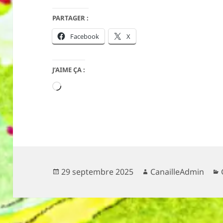
PARTAGER :
Facebook
X
J’AIME ÇA :
Chargement…
Publié
Auteur
29 septembre 2025
CanailleAdmin
le