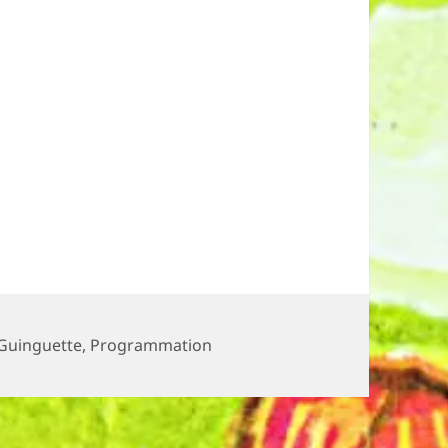
Catégories
Guinguette
,
Programmation