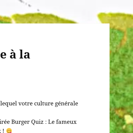
e à la
 lequel votre culture générale
irée Burger Quiz : Le fameux
k !