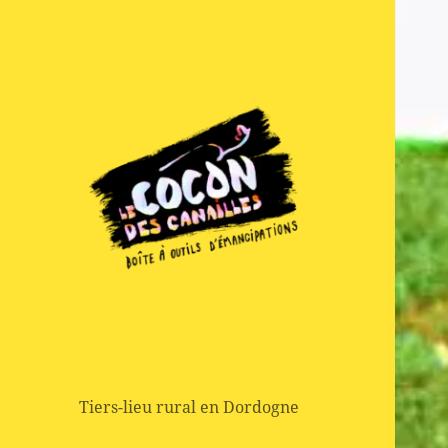
Boite à outils d'emancipation
Le Cocon des
Canailles
Tiers-lieu rural en Dordogne