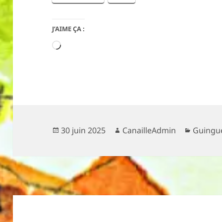
J’AIME ÇA :
Chargement…
Publié
Auteur
Catégor
30 juin 2025
CanailleAdmin
Guingu
le