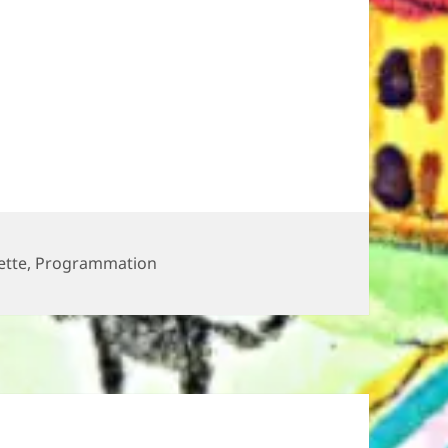
ies
ette
,
Programmation