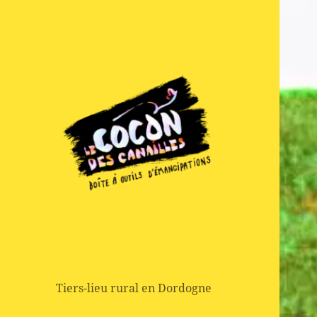
Boite à outils d'emancipation
Le Cocon des
Canailles
Tiers-lieu rural en Dordogne