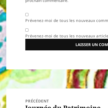
prochain commentaire.
Prévenez-moi de tous les nouveaux comme
Prévenez-moi de tous les nouveaux article
Navigation
de
PRÉCÉDENT
Journée du Patrimoine
l’article
Article